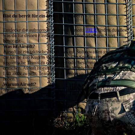
Bist du bereit für ein neues Abenteuer?
Entdecke die aufregende Welt von Airsoft!
HIER
findest du alles,
was du für deinen Einstieg in diesen actiongeladenen Sport
benötigst.
Was ist Airsoft?
Airsoft ist ein taktisches Spiel, das mit Softairwaffen gespielt wird,
die kleine Bio Kugeln verschießen. Die Spieler versuchen,
gegnerische Teams zu eliminieren oder bestimmte Missionsziele zu
erreichen. Airsoft ist eine großartige Möglichkeit, an der frischen
Luft aktiv zu sein, Teamwork zu lernen und jede Menge Spaß zu
haben.
Warum Airsoft?
-Action und Adrenalin: Erlebe rasante Gefechte und taktische
Herausforderungen in einem einzigartigen Spielerlebnis.
-Teamgeist und Kameradschaft: Schließe neue Freundschaften und
kämpfe Seite an Seite mit deinem Team.
-Sport und Bewegung: An der frischen Luft aktiv sein und
gleichzeitig deine Fitness verbessern.
-Vielfalt und Abwechslung: Verschiedene Spielmodi, Spielfelder
und Szenarien sorgen für lang anhaltenden Spielspaß.