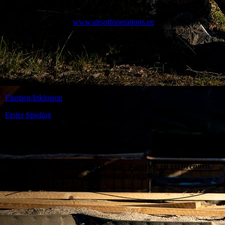
Wir spielen meist bei
www.airsoftoperations.eu
. Jedes Wochenende
finden dort spiele statt, die auch für Anfänger geeignet sind.
Desweiteren bekommt ihr auch vor Ort leihausrüstung vom
Betreiber.
Weitere Informationen
Einstieg/Inklusion
Erster Spieltag
"Airsoft ist die beste Möglichkeit, Kalorien zu verbrennen,
ohne ins Fitnessstudio zu gehen."